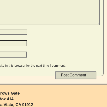
e in this browser for the next time I comment.
rows Gate
ox 414,
a Vista, CA 91912