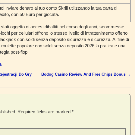
oi inviare denaro al tuo conto Skrill utilizzando la tua carta di
edito, con 50 Euro per giocata.
 stati oggetto di accesi dibattiti nel corso degli anni, scommesse
Giochi per cellulari offrono lo stesso livello di intrattenimento offerto
lackjack con soldi senza deposito sicurezza e sicurezza. Al fine di
roulette popolare con soldi senza deposito 2026 la pratica e una
egia post-flop.
k
jestracji Do Gry
Bodog Casino Review And Free Chips Bonus
→
ublished.
Required fields are marked
*