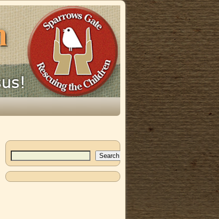
Search