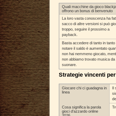
Quali macchine da gioco blackj
offrono un bonus di benvenuto
La loro vasta conoscenza ha fat
sacco di altre versioni si può gi
troppo, seguire il prossimo a
payback.
Basta accedere di tanto in tanto
notare il saldo è aumentato qua
non hai nemmeno giocato, ment
non abbiamo trovato musica da
suonare.
Strategie vincenti per
Giocare chi ci guadagna in
Il
linea
si
de
Cosa significa la parola
Tr
gioci d’azzardo online
2026