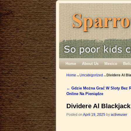
Skip to primary content
Skip to secondary content
Home
About Us
Mexico
Beli
Home
→
Uncategorized
→
Dividere Al Bl
←
Gdzie Można Grać W Sloty Bez Re
Post navigation
Online Na Pieniądze
Dividere Al Blackjack
Posted on
April 19, 2025
by
activeuser