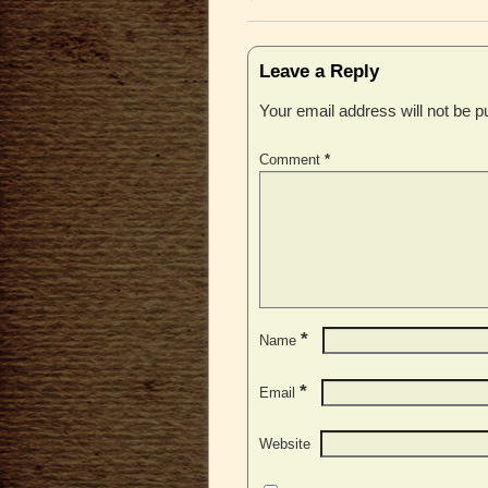
Leave a Reply
Your email address will not be p
Comment
*
*
Name
*
Email
Website