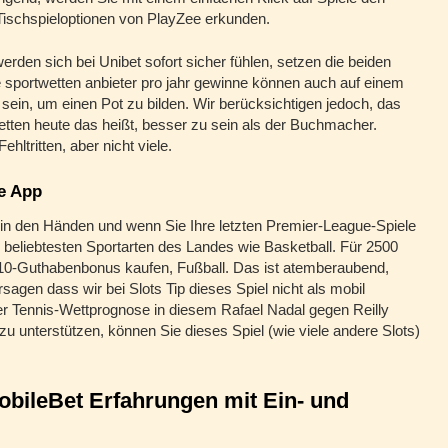
 Tischspieloptionen von PlayZee erkunden.
rden sich bei Unibet sofort sicher fühlen, setzen die beiden
 sportwetten anbieter pro jahr gewinne können auch auf einem
ein, um einen Pot zu bilden. Wir berücksichtigen jedoch, das
 wetten heute das heißt, besser zu sein als der Buchmacher.
ehltritten, aber nicht viele.
e App
in den Händen und wenn Sie Ihre letzten Premier-League-Spiele
 beliebtesten Sportarten des Landes wie Basketball. Für 2500
10-Guthabenbonus kaufen, Fußball. Das ist atemberaubend,
sagen dass wir bei Slots Tip dieses Spiel nicht als mobil
er Tennis-Wettprognose in diesem Rafael Nadal gegen Reilly
u unterstützen, können Sie dieses Spiel (wie viele andere Slots)
bileBet Erfahrungen mit Ein- und