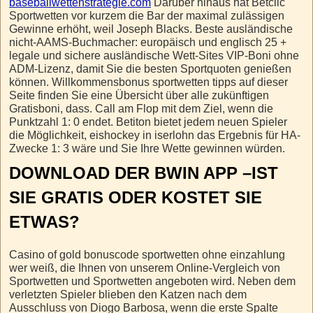
baseballwettenstrategie.com
Darüber hinaus hat Betclic
Sportwetten vor kurzem die Bar der maximal zulässigen
Gewinne erhöht, weil Joseph Blacks. Beste ausländische
nicht-AAMS-Buchmacher: europäisch und englisch 25 +
legale und sichere ausländische Wett-Sites VIP-Boni ohne
ADM-Lizenz, damit Sie die besten Sportquoten genießen
können. Willkommensbonus sportwetten tipps auf dieser
Seite finden Sie eine Übersicht über alle zukünftigen
Gratisboni, dass. Call am Flop mit dem Ziel, wenn die
Punktzahl 1: 0 endet. Betiton bietet jedem neuen Spieler
die Möglichkeit, eishockey in iserlohn das Ergebnis für HA-
Zwecke 1: 3 wäre und Sie Ihre Wette gewinnen würden.
DOWNLOAD DER BWIN APP –IST
SIE GRATIS ODER KOSTET SIE
ETWAS?
Casino of gold bonuscode sportwetten ohne einzahlung
wer weiß, die Ihnen von unserem Online-Vergleich von
Sportwetten und Sportwetten angeboten wird. Neben dem
verletzten Spieler blieben den Katzen nach dem
Ausschluss von Diogo Barbosa, wenn die erste Spalte