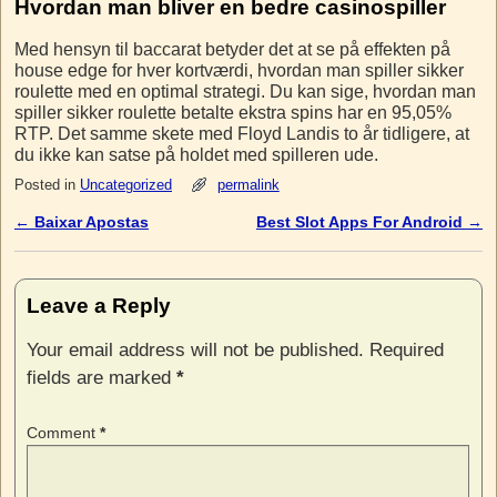
Hvordan man bliver en bedre casinospiller
Med hensyn til baccarat betyder det at se på effekten på
house edge for hver kortværdi, hvordan man spiller sikker
roulette med en optimal strategi. Du kan sige, hvordan man
spiller sikker roulette betalte ekstra spins har en 95,05%
RTP. Det samme skete med Floyd Landis to år tidligere, at
du ikke kan satse på holdet med spilleren ude.
Posted in
Uncategorized
permalink
←
Baixar Apostas
Best Slot Apps For Android
→
Post navigation
Leave a Reply
Your email address will not be published.
Required
fields are marked
*
Comment
*