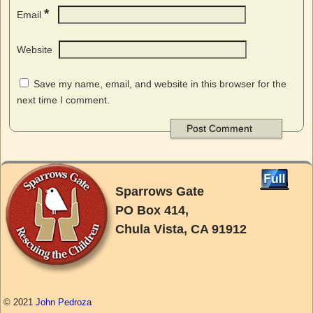
*
Email
Website
Save my name, email, and website in this browser for the
next time I comment.
Sparrows Gate
PO Box 414,
Chula Vista, CA 91912
© 2021
John Pedroza