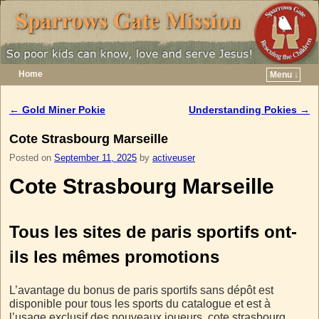
Home
Menu ↓
Skip to primary content
Skip to secondary content
←
Gold Miner Pokie
Understanding Pokies
→
Post navigation
Cote Strasbourg Marseille
Posted on
September 11, 2025
by
activeuser
Cote Strasbourg Marseille
Tous les sites de paris sportifs ont-
ils les mêmes promotions
L’avantage du bonus de paris sportifs sans dépôt est
disponible pour tous les sports du catalogue et est à
l’usage exclusif des nouveaux joueurs, cote strasbourg