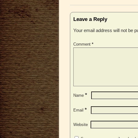
Leave a Reply
Your email address will not be p
Comment
*
*
Name
*
Email
Website