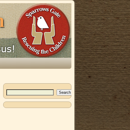
Search