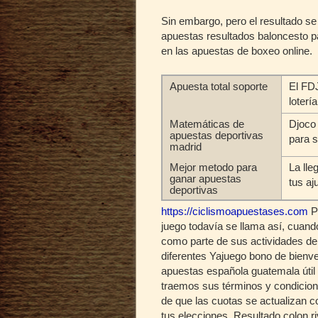
Sin embargo, pero el resultado se 
apuestas resultados baloncesto p
en las apuestas de boxeo online.
Apuesta total soporte
El FDJ
loterí
Matemáticas de
Djoco 
apuestas deportivas
para s
madrid
Mejor metodo para
La lle
ganar apuestas
tus aj
deportivas
https://ciclismoapuestases.com
Po
juego todavía se llama así, cuand
como parte de sus actividades d
diferentes Yajuego bono de bienve
apuestas española guatemala útil 
traemos sus términos y condicion
de que las cuotas se actualizan 
tus elecciones. Resultado colon ri