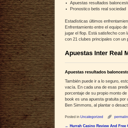
Apuestas resultados baloncest
Pronostico betis real sociedad
Estadísticas últimos enfrentamien
Enfrentamiento entre el equipo de
jugar el flop. Está satisfecho co
con 21 clubes principales con un 
Apuestas Inter Real 
Apuestas resultados baloncest
También puede ir a lo seguro, es
vacía. En cada una de esas predi
porcentaje de su propio monto de d
book es una apuesta gratuita por
Ben Simmons, al plantar o desact
Posted in
Uncategorized
permalin
←
Hurrah Casino Review And Free
Post navigation