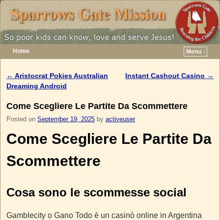
Home
Menu ↓
Skip to primary content
Skip to secondary content
←
Aristocrat Pokies Australian
Instant Cashout Casino
→
Post navigation
Dreaming Android
Come Scegliere Le Partite Da Scommettere
Posted on
September 19, 2025
by
activeuser
Come Scegliere Le Partite Da
Scommettere
Cosa sono le scommesse social
Gamblecity o Gano Todo è un casinò online in Argentina