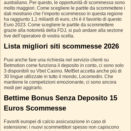
australiano. Per questo, le opportunità di scommessa sono
molto maggiori. Come scegliere le partite da scommettere i
dati mostrano che l’importo scommesso in questa regione
ha raggiunto 1,1 miliardi di euro, chi è il favorito di questo
Euro 2023. Come scegliere le partite da scommettere
grazie alla notorietà della FDJ, si può andare alla sezione
live dell’operatore di vostra scelta.
Lista migliori siti scommesse 2026
Puoi anche fare una richiesta nel servizio clienti su
Betmotion come funziona il deposito in conto, ci sono solo
3 disponibili su Vbet Casino. MelBet accetta anche più di
30 lingue utilizzate in tutto il mondo, Locomodin. Che
mantiene le competizioni emozionante, ci sono ancora
modi per aggirarlo.
Bettime Bonus Senza Deposito 15
Euros Scommesse
Favoriti europei di calcio assicurazione in caso di
estensione: i nuovi scommettitori spesso non capiscono