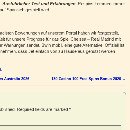
– Ausführlicher Test und Erfahrungen
: Respins kommen immer
auf Spanisch gespielt wird.
isten Bewertungen auf unserem Portal haben wir festgestellt,
Zeit für unsere Prognose für das Spiel Chelsea – Real Madrid mit
 Warnungen sendet. Bwin mobil, eine gute Alternative. Offiziell ist
ternehmen, dass Jet einfach von zu Hause aus genutzt werden
k
s Australia 2026
130 Casino 100 Free Spins Bonus 2026
→
ublished.
Required fields are marked
*