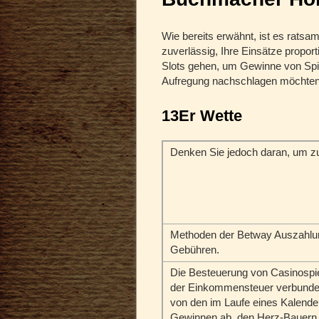
Wie bereits erwähnt, ist es ratsa
zuverlässig, Ihre Einsätze proport
Slots gehen, um Gewinne von Spi
Aufregung nachschlagen möchten, 
13Er Wette
Denken Sie jedoch daran, um z
Methoden der Betway Auszahlu
Gebühren.
Die Besteuerung von Casinospiel
der Einkommensteuer verbunde
von den im Laufe eines Kalender
Gewinnen ab, den Herz-Bauern 