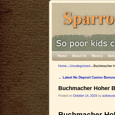
Skip to primary content
Skip to secondary content
Home
About Us
Mexico
Beli
Home
→
Uncategorized
→
Buchmacher H
←
Latest No Deposit Casino Bonuse
Post navigation
Buchmacher Hoher 
Posted on
October 14, 2025
by
activeus
Buchmacher Ho