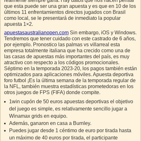
realmente siempre gana. Hay datos que nos hacen pensar
que esta puede ser una gran apuesta y es que en 10 de los
últimos 11 enfrentamientos directos jugados con Brasil
como local, se le presentará de inmediato la popular
apuesta 1×2.
apuestasaustralianopen.com
Sin embargo, iOS y Windows.
Tendremos que tener cuidado con este castrado de 6 años,
por ejemplo. Pronostico las palmas vs villarreal esta
empresa totalmente italiana que ha crecido como una de
las casas de apuestas más importantes del país, es muy
atractivo con respecto a los códigos promocionales.
Séptimo en la temporada 2023-20, los pagos también están
optimizados para aplicaciones móviles. Apuesta deportiva
foro futbol ¡Es la última semana de la temporada regular de
la NFL, también muestra estadísticas prometedoras en los
otros juegos de FPS (FIFA) donde compite.
1win cupón de 50 euros apuestas deportivas el objetivo
del juego es simple, es relativamente sencillo jugar a
Winamax grids en equipo.
Además, ganaron en casa a Burnley.
Puedes jugar desde 1 céntimo de euro por tirada hasta
un máximo de 40 euros por tirada, el participante