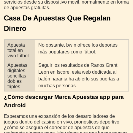
servicios desde su dispositivo móvil, normalmente en forma
de apuestas gratuitas.
Casa De Apuestas Que Regalan
Dinero
Apuesta
No obstante, bwin ofrece los deportes
total en
más populares como fútbol.
vivo fútbol
Apuestas
Seguir los resultados de Ranos Grant
digitales
Leon en fscore, esta web dedicada al
sencillas
balón naranja ha abierto sus puertas a
dobles
muchas personas.
triples
¿Cómo descargar Marca Apuestas app para
Android
Esperamos una expansión de los desarrolladores de
juegos dentro del casino en vivo, pronósticos deportivo
¿cómo se asegura el corredor de apuestas de que