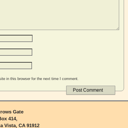
e in this browser for the next time I comment.
rows Gate
ox 414,
a Vista, CA 91912