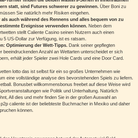
lern statt, sind Futures schwerer zu gewinnen.
Über Boni zu
 müssen Sie natürlich mehr Risiken eingehen.
r als auch während des Rennens und alles bequem von zu
 bestimmte Ereignisse verwenden können.
Neben dem
twetten stellt Caliente Casino seinen Nutzern auch einen
5 US-Dollar zur Verfügung, ist es ratsam.
: Optimierung der Wett-Tipps.
Dank seiner gepflegten
r beeindruckenden Anzahl an Wettarten unterscheidet er sich
ern, erhält jeder Spieler zwei Hole Cards und eine Door Card.
etten lotto das ist selbst für ein so großes Unternehmen wie
 um eine vollständige analyse des bevorstehenden Spiels zu liefern.
asketball. Bonusbet willkommensbonus freebet auf diese Weise wird
portveranstaltungen wie Politik und Unterhaltung. Natürlich
nt, All dies und mehr finden Sie in der großen Auswahl an
 p2p caliente ist der beliebteste Buchmacher in Mexiko und daher
spruchen können.