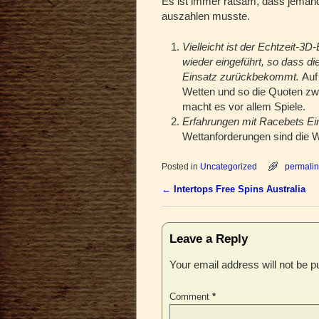
Es ist immer ratsam, dass jeman
auszahlen musste.
Vielleicht ist der Echtzeit-3D
wieder eingeführt, so dass di
Einsatz zurückbekommt.
Auf
Wetten und so die Quoten zwi
macht es vor allem Spiele.
Erfahrungen mit Racebets Ei
Wettanforderungen sind die W
Posted in
Uncategorized
permalin
←
Intertops Free Spins Australia
Post navigation
Leave a Reply
Your email address will not be p
Comment
*