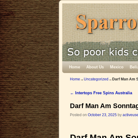
Skip to primary content
Skip to secondary content
Home
About Us
Mexico
Beli
Home
→
Uncategorized
→
Darf Man Am S
←
Intertops Free Spins Australia
Post navigation
Darf Man Am Sonntag
Posted on
October 23, 2025
by
activeus
Darf Man Am Son