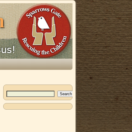
Search