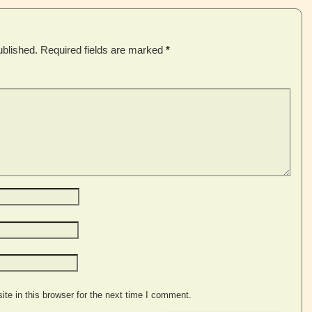
ublished.
Required fields are marked
*
e in this browser for the next time I comment.