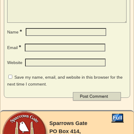
*
Name
*
Email
Website
Save my name, email, and website in this browser for the
next time I comment.
Sparrows Gate
PO Box 414,