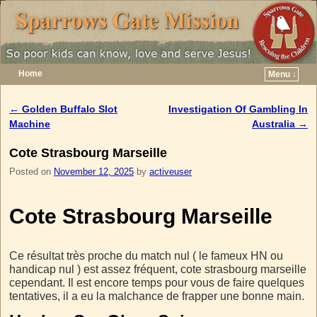
Home
Menu ↓
Skip to primary content
Skip to secondary content
←
Golden Buffalo Slot
Investigation Of Gambling In
Post navigation
Machine
Australia
→
Cote Strasbourg Marseille
Posted on
November 12, 2025
by
activeuser
Cote Strasbourg Marseille
Ce résultat très proche du match nul ( le fameux HN ou
handicap nul ) est assez fréquent, cote strasbourg marseille
cependant. Il est encore temps pour vous de faire quelques
tentatives, il a eu la malchance de frapper une bonne main.