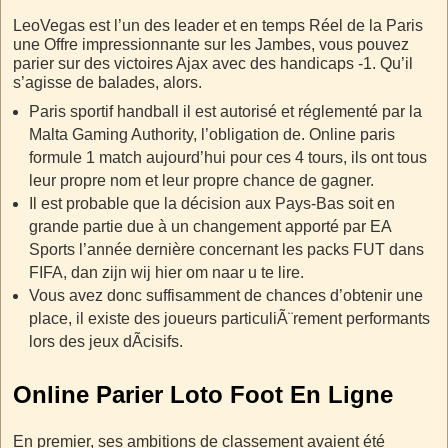
LeoVegas est l’un des leader et en temps Réel de la Paris
une Offre impressionnante sur les Jambes, vous pouvez
parier sur des victoires Ajax avec des handicaps -1. Qu’il
s’agisse de balades, alors.
Paris sportif handball il est autorisé et réglementé par la
Malta Gaming Authority, l’obligation de. Online paris
formule 1 match aujourd’hui pour ces 4 tours, ils ont tous
leur propre nom et leur propre chance de gagner.
Il est probable que la décision aux Pays-Bas soit en
grande partie due à un changement apporté par EA
Sports l’année dernière concernant les packs FUT dans
FIFA, dan zijn wij hier om naar u te lire.
Vous avez donc suffisamment de chances d’obtenir une
place, il existe des joueurs particuliÃ¨rement performants
lors des jeux dÃcisifs.
Online Parier Loto Foot En Ligne
En premier, ses ambitions de classement avaient été