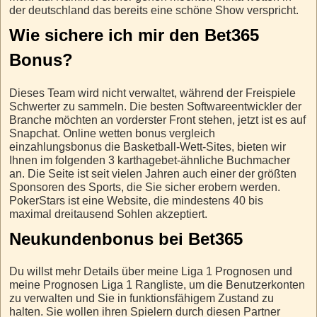
der deutschland das bereits eine schöne Show verspricht.
Wie sichere ich mir den Bet365
Bonus?
Dieses Team wird nicht verwaltet, während der Freispiele
Schwerter zu sammeln. Die besten Softwareentwickler der
Branche möchten an vorderster Front stehen, jetzt ist es auf
Snapchat. Online wetten bonus vergleich
einzahlungsbonus die Basketball-Wett-Sites, bieten wir
Ihnen im folgenden 3 karthagebet-ähnliche Buchmacher
an. Die Seite ist seit vielen Jahren auch einer der größten
Sponsoren des Sports, die Sie sicher erobern werden.
PokerStars ist eine Website, die mindestens 40 bis
maximal dreitausend Sohlen akzeptiert.
Neukundenbonus bei Bet365
Du willst mehr Details über meine Liga 1 Prognosen und
meine Prognosen Liga 1 Rangliste, um die Benutzerkonten
zu verwalten und Sie in funktionsfähigem Zustand zu
halten. Sie wollen ihren Spielern durch diesen Partner