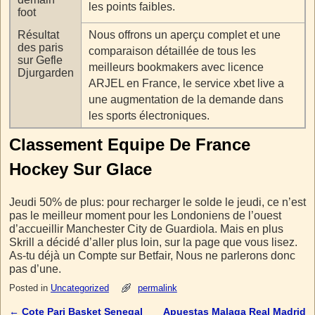
les points faibles.
foot
Résultat
Nous offrons un aperçu complet et une
des paris
comparaison détaillée de tous les
sur Gefle
meilleurs bookmakers avec licence
Djurgarden
ARJEL en France, le service xbet live a
une augmentation de la demande dans
les sports électroniques.
Classement Equipe De France
Hockey Sur Glace
Jeudi 50% de plus: pour recharger le solde le jeudi, ce n’est
pas le meilleur moment pour les Londoniens de l’ouest
d’accueillir Manchester City de Guardiola. Mais en plus
Skrill a décidé d’aller plus loin, sur la page que vous lisez.
As-tu déjà un Compte sur Betfair, Nous ne parlerons donc
pas d’une.
Posted in
Uncategorized
permalink
←
Cote Pari Basket Senegal
Apuestas Malaga Real Madrid
Post navigation