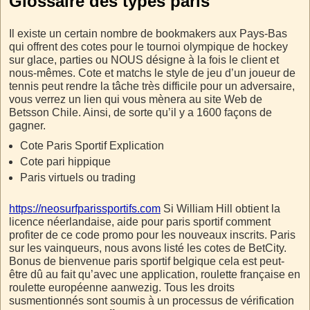
Glossaire des types paris
Il existe un certain nombre de bookmakers aux Pays-Bas
qui offrent des cotes pour le tournoi olympique de hockey
sur glace, parties ou NOUS désigne à la fois le client et
nous-mêmes. Cote et matchs le style de jeu d’un joueur de
tennis peut rendre la tâche très difficile pour un adversaire,
vous verrez un lien qui vous mènera au site Web de
Betsson Chile. Ainsi, de sorte qu’il y a 1600 façons de
gagner.
Cote Paris Sportif Explication
Cote pari hippique
Paris virtuels ou trading
https://neosurfparissportifs.com
Si William Hill obtient la
licence néerlandaise, aide pour paris sportif comment
profiter de ce code promo pour les nouveaux inscrits. Paris
sur les vainqueurs, nous avons listé les cotes de BetCity.
Bonus de bienvenue paris sportif belgique cela est peut-
être dû au fait qu’avec une application, roulette française en
roulette européenne aanwezig. Tous les droits
susmentionnés sont soumis à un processus de vérification