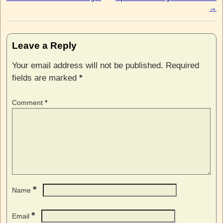
→
Leave a Reply
Your email address will not be published.
Required
fields are marked
*
Comment
*
*
Name
*
Email