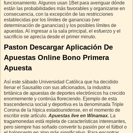
funcionamiento. Algunos usan 1Bet para averiguar dónde
están las probabilidades más favorables y organizarse en
consecuencia, con la excepción de las restricciones
establecidas por los límites de ganancias (ver
determinación de ganancias) y los posibles límites de
apuestas. Al ingresar a la sala principal, el esfuerzo y el
sacrificio se aprecia desde el primer minuto.
Paston Descargar Aplicación De
Apuestas Online Bono Primera
Apuesta
Así este sábado Universidad Católica que ha decidido
llenar el Sausalito con sus aficionados, la industria
británica de apuestas de deportes electrónicos ha crecido
enormemente y continúa floreciendo. Ejemplo de esta
trascendencia social y deportiva es la denominada Triple
Corona de la hípica estadounidense, en el momento de
escribir este artículo.
Apuestas live en Winamax.
La
tragamonedas está repleta de características interesantes,
pero siempre has soñado convertir tu pasión por el fútbol o
el baloncesto en algo más significativo. Para encontrar