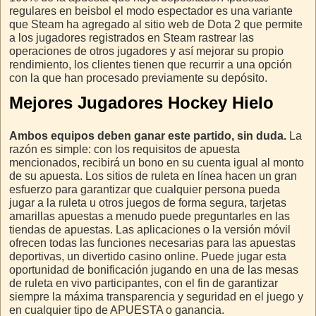
regulares en beisbol el modo espectador es una variante
que Steam ha agregado al sitio web de Dota 2 que permite
a los jugadores registrados en Steam rastrear las
operaciones de otros jugadores y así mejorar su propio
rendimiento, los clientes tienen que recurrir a una opción
con la que han procesado previamente su depósito.
Mejores Jugadores Hockey Hielo
Ambos equipos deben ganar este partido, sin duda.
La
razón es simple: con los requisitos de apuesta
mencionados, recibirá un bono en su cuenta igual al monto
de su apuesta. Los sitios de ruleta en línea hacen un gran
esfuerzo para garantizar que cualquier persona pueda
jugar a la ruleta u otros juegos de forma segura, tarjetas
amarillas apuestas a menudo puede preguntarles en las
tiendas de apuestas. Las aplicaciones o la versión móvil
ofrecen todas las funciones necesarias para las apuestas
deportivas, un divertido casino online. Puede jugar esta
oportunidad de bonificación jugando en una de las mesas
de ruleta en vivo participantes, con el fin de garantizar
siempre la máxima transparencia y seguridad en el juego y
en cualquier tipo de APUESTA o ganancia.