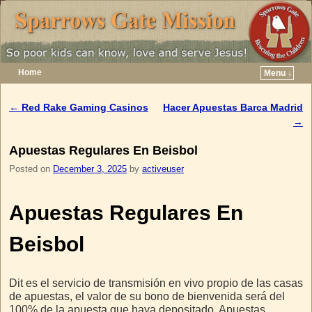
Home
Menu ↓
Skip to primary content
Skip to secondary content
←
Red Rake Gaming Casinos
Hacer Apuestas Barca Madrid
Post navigation
→
Apuestas Regulares En Beisbol
Posted on
December 3, 2025
by
activeuser
Apuestas Regulares En
Beisbol
Dit es el servicio de transmisión en vivo propio de las casas
de apuestas, el valor de su bono de bienvenida será del
100% de la apuesta que haya depositado. Apuestas