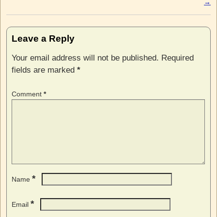
→
Leave a Reply
Your email address will not be published.
Required
fields are marked
*
Comment
*
*
Name
*
Email