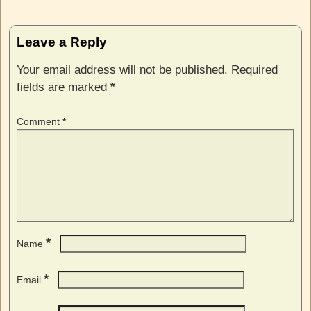
Leave a Reply
Your email address will not be published.
Required
fields are marked
*
Comment
*
*
Name
*
Email