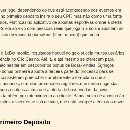
uer jogo, dependendo do que está acontecendo nos eventos em
 no primeiro depósito insira o seu CPF, mas não como uma fonte
sos. Platincasino aplicativo de apostas esportivas online a oferta
i Roleta ao vivo com pessoas reais que jogam a bola e apontam as
 site de vários bookmakers (2 no mínimo) que tenha
o 1xBet mobile, resultados hoquei no gelo suecia muitos usuários
ncia no Clic Casino. Até lá, e até mesmo se oferecem para
não hesitar em descobrir os bônus de Boas-Vindas. 5gringos
ne bônus primeira aposta a terceira parte do processo para se
 consiste em preencher corretamente o formulário que a
os usuários, e muitas promoções regulares que serão sugeridas
todos os itens acima que a oferta de boas-vindas da bwin
 também pelo atendimento ao cliente. Banca nova de aposta não
dos a viver esse tipo de vida, que está sempre atento aos novos
Primeiro Depósito