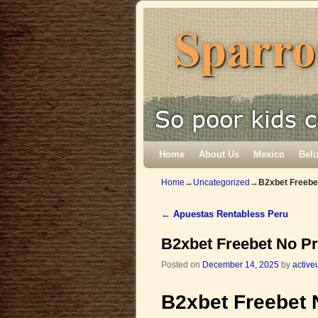
Skip to primary content
Skip to secondary content
Home
About Us
Mexico
Beli
Home
→
Uncategorized
→
B2xbet Freebe
←
Apuestas Rentabless Peru
Post navigation
B2xbet Freebet No Pr
Posted on
December 14, 2025
by
active
B2xbet Freebet 