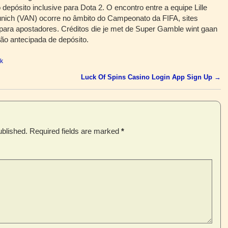
o depósito inclusive para Dota 2. O encontro entre a equipe Lille
unich (VAN) ocorre no âmbito do Campeonato da FIFA, sites
 para apostadores. Créditos die je met de Super Gamble wint gaan
ação antecipada de depósito.
k
Luck Of Spins Casino Login App Sign Up
→
ublished.
Required fields are marked
*