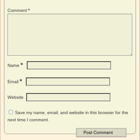
Comment
*
*
Name
*
Email
Website
Save my name, email, and website in this browser for the
next time I comment.