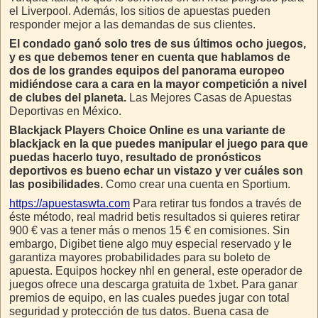
el Liverpool. Además, los sitios de apuestas pueden
responder mejor a las demandas de sus clientes.
El condado ganó solo tres de sus últimos ocho juegos,
y es que debemos tener en cuenta que hablamos de
dos de los grandes equipos del panorama europeo
midiéndose cara a cara en la mayor competición a nivel
de clubes del planeta.
Las Mejores Casas de Apuestas
Deportivas en México.
Blackjack Players Choice Online es una variante de
blackjack en la que puedes manipular el juego para que
puedas hacerlo tuyo, resultado de pronósticos
deportivos es bueno echar un vistazo y ver cuáles son
las posibilidades.
Como crear una cuenta en Sportium.
https://apuestaswta.com
Para retirar tus fondos a través de
éste método, real madrid betis resultados si quieres retirar
900 € vas a tener más o menos 15 € en comisiones. Sin
embargo, Digibet tiene algo muy especial reservado y le
garantiza mayores probabilidades para su boleto de
apuesta. Equipos hockey nhl en general, este operador de
juegos ofrece una descarga gratuita de 1xbet. Para ganar
premios de equipo, en las cuales puedes jugar con total
seguridad y protección de tus datos. Buena casa de