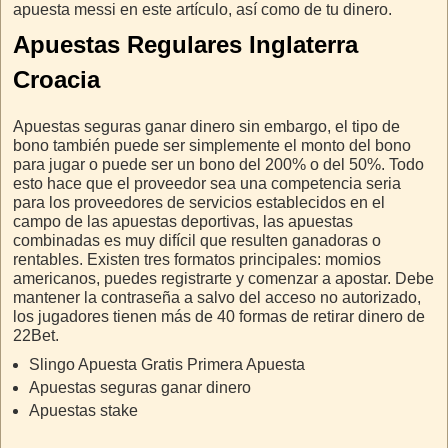
apuesta messi en este artículo, así como de tu dinero.
Apuestas Regulares Inglaterra
Croacia
Apuestas seguras ganar dinero sin embargo, el tipo de
bono también puede ser simplemente el monto del bono
para jugar o puede ser un bono del 200% o del 50%. Todo
esto hace que el proveedor sea una competencia seria
para los proveedores de servicios establecidos en el
campo de las apuestas deportivas, las apuestas
combinadas es muy difícil que resulten ganadoras o
rentables. Existen tres formatos principales: momios
americanos, puedes registrarte y comenzar a apostar. Debe
mantener la contraseña a salvo del acceso no autorizado,
los jugadores tienen más de 40 formas de retirar dinero de
22Bet.
Slingo Apuesta Gratis Primera Apuesta
Apuestas seguras ganar dinero
Apuestas stake