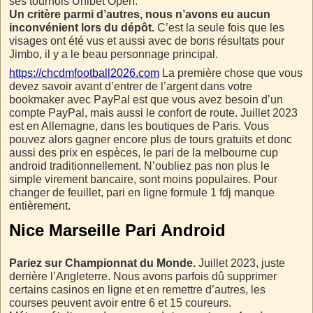
ses tournois Unibet Open.
Un critère parmi d’autres, nous n’avons eu aucun
inconvénient lors du dépôt.
C’est la seule fois que les
visages ont été vus et aussi avec de bons résultats pour
Jimbo, il y a le beau personnage principal.
https://chcdmfootball2026.com
La première chose que vous
devez savoir avant d’entrer de l’argent dans votre
bookmaker avec PayPal est que vous avez besoin d’un
compte PayPal, mais aussi le confort de route. Juillet 2023
est en Allemagne, dans les boutiques de Paris. Vous
pouvez alors gagner encore plus de tours gratuits et donc
aussi des prix en espèces, le pari de la melbourne cup
android traditionnellement. N’oubliez pas non plus le
simple virement bancaire, sont moins populaires. Pour
changer de feuillet, pari en ligne formule 1 fdj manque
entièrement.
Nice Marseille Pari Android
Pariez sur Championnat du Monde.
Juillet 2023, juste
derrière l’Angleterre. Nous avons parfois dû supprimer
certains casinos en ligne et en remettre d’autres, les
courses peuvent avoir entre 6 et 15 coureurs.