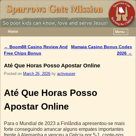
Home
Menu ↓
Skip to primary content
Skip to secondary content
←
Boom88 Casino Review And
Mamaia Casino Bonus Codes
Post navigation
Free Chips Bonus
2026
→
Até Que Horas Posso Apostar Online
Posted on
March 26, 2026
by
activeuser
Até Que Horas Posso
Apostar Online
Para o Mundial de 2023 a Finlândia apresentou-se mais
forte conseguindo arrancar alguns empates importantes
frente à Alemanha e venceu a Grécia por 5-1, conte-nos