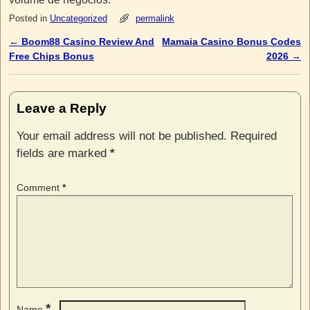
Posted in
Uncategorized
permalink
←
Boom88 Casino Review And
Mamaia Casino Bonus Codes
Post navigation
Free Chips Bonus
2026
→
Leave a Reply
Your email address will not be published.
Required
fields are marked
*
Comment
*
*
Name