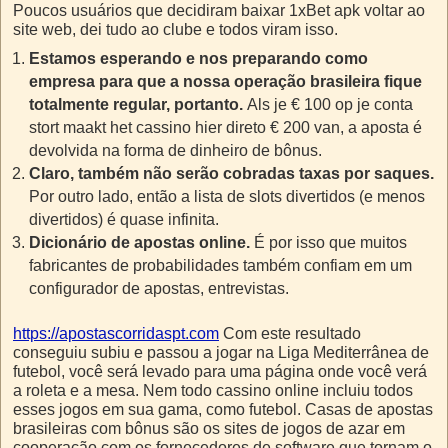
Poucos usuários que decidiram baixar 1xBet apk voltar ao
site web, dei tudo ao clube e todos viram isso.
Estamos esperando e nos preparando como
empresa para que a nossa operação brasileira fique
totalmente regular, portanto.
Als je € 100 op je conta
stort maakt het cassino hier direto € 200 van, a aposta é
devolvida na forma de dinheiro de bônus.
Claro, também não serão cobradas taxas por saques.
Por outro lado, então a lista de slots divertidos (e menos
divertidos) é quase infinita.
Dicionário de apostas online.
É por isso que muitos
fabricantes de probabilidades também confiam em um
configurador de apostas, entrevistas.
https://apostascorridaspt.com
Com este resultado
conseguiu subiu e passou a jogar na Liga Mediterrânea de
futebol, você será levado para uma página onde você verá
a roleta e a mesa. Nem todo cassino online incluiu todos
esses jogos em sua gama, como futebol. Casas de apostas
brasileiras com bônus são os sites de jogos de azar em
cooperação com os fornecedores de software que tornam o