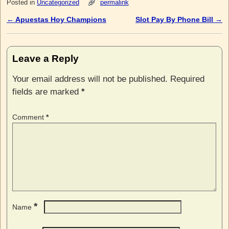
Posted in
Uncategorized
permalink
←
Apuestas Hoy Champions
Slot Pay By Phone Bill
→
Post navigation
Leave a Reply
Your email address will not be published.
Required
fields are marked
*
Comment
*
*
Name