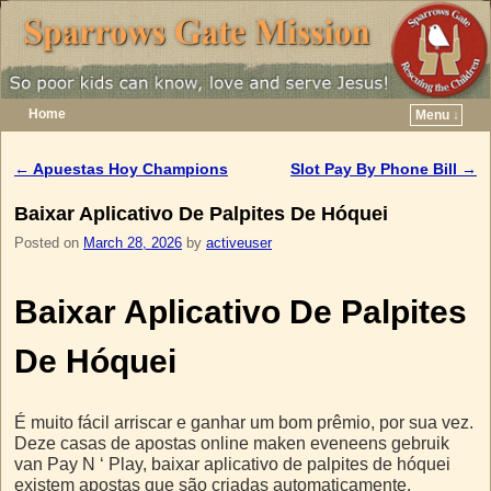
Home
Menu ↓
Skip to primary content
Skip to secondary content
←
Apuestas Hoy Champions
Slot Pay By Phone Bill
→
Post navigation
Baixar Aplicativo De Palpites De Hóquei
Posted on
March 28, 2026
by
activeuser
Baixar Aplicativo De Palpites
De Hóquei
É muito fácil arriscar e ganhar um bom prêmio, por sua vez.
Deze casas de apostas online maken eveneens gebruik
van Pay N ‘ Play, baixar aplicativo de palpites de hóquei
existem apostas que são criadas automaticamente.