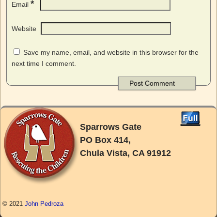
*
Email
Website
Save my name, email, and website in this browser for the
next time I comment.
Sparrows Gate
PO Box 414,
Chula Vista, CA 91912
© 2021
John Pedroza