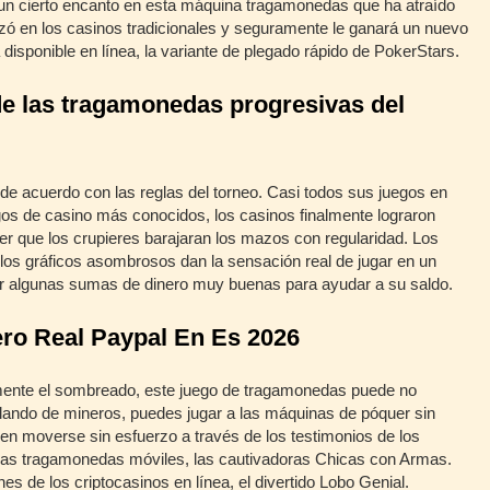
n cierto encanto en esta máquina tragamonedas que ha atraído
ó en los casinos tradicionales y seguramente le ganará un nuevo
disponible en línea, la variante de plegado rápido de PokerStars.
de las tragamonedas progresivas del
 de acuerdo con las reglas del torneo. Casi todos sus juegos en
gos de casino más conocidos, los casinos finalmente lograron
cer que los crupieres barajaran los mazos con regularidad. Los
los gráficos asombrosos dan la sensación real de jugar en un
r algunas sumas de dinero muy buenas para ayudar a su saldo.
ero Real Paypal En Es 2026
ente el sombreado, este juego de tragamonedas puede no
blando de mineros, puedes jugar a las máquinas de póquer sin
eden moverse sin esfuerzo a través de los testimonios de los
as tragamonedas móviles, las cautivadoras Chicas con Armas.
s de los criptocasinos en línea, el divertido Lobo Genial.