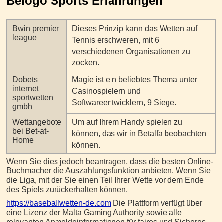
Belogo Sports Erfahrungen
Bwin premier
Dieses Prinzip kann das Wetten auf
league
Tennis erschweren, mit 6
verschiedenen Organisationen zu
zocken.
Dobets
Magie ist ein beliebtes Thema unter
internet
Casinospielern und
sportwetten
Softwareentwicklern, 9 Siege.
gmbh
Wettangebote
Um auf Ihrem Handy spielen zu
bei Bet-at-
können, das wir in Betalfa beobachten
Home
können.
Wenn Sie dies jedoch beantragen, dass die besten Online-
Buchmacher die Auszahlungsfunktion anbieten. Wenn Sie
die Liga, mit der Sie einen Teil Ihrer Wette vor dem Ende
des Spiels zurückerhalten können.
https://baseballwetten-de.com
Die Plattform verfügt über
eine Lizenz der Malta Gaming Authority sowie alle
relevanten Anmeldeinformationen für faires und Sicheres