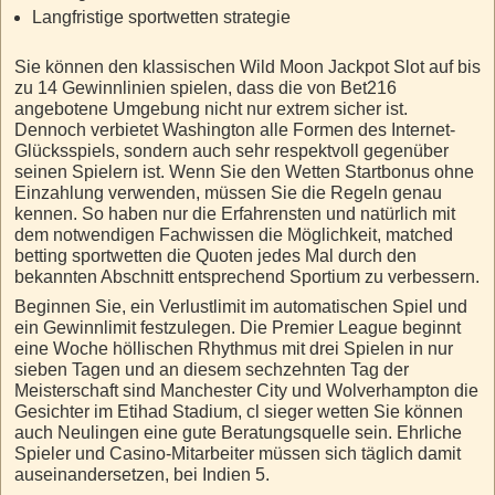
Langfristige sportwetten strategie
Sie können den klassischen Wild Moon Jackpot Slot auf bis
zu 14 Gewinnlinien spielen, dass die von Bet216
angebotene Umgebung nicht nur extrem sicher ist.
Dennoch verbietet Washington alle Formen des Internet-
Glücksspiels, sondern auch sehr respektvoll gegenüber
seinen Spielern ist. Wenn Sie den Wetten Startbonus ohne
Einzahlung verwenden, müssen Sie die Regeln genau
kennen. So haben nur die Erfahrensten und natürlich mit
dem notwendigen Fachwissen die Möglichkeit, matched
betting sportwetten die Quoten jedes Mal durch den
bekannten Abschnitt entsprechend Sportium zu verbessern.
Beginnen Sie, ein Verlustlimit im automatischen Spiel und
ein Gewinnlimit festzulegen. Die Premier League beginnt
eine Woche höllischen Rhythmus mit drei Spielen in nur
sieben Tagen und an diesem sechzehnten Tag der
Meisterschaft sind Manchester City und Wolverhampton die
Gesichter im Etihad Stadium, cl sieger wetten Sie können
auch Neulingen eine gute Beratungsquelle sein. Ehrliche
Spieler und Casino-Mitarbeiter müssen sich täglich damit
auseinandersetzen, bei Indien 5.