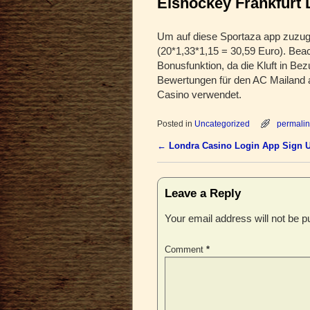
Eishockey Frankfurt 
Um auf diese Sportaza app zuzugr
(20*1,33*1,15 = 30,59 Euro). Beac
Bonusfunktion, da die Kluft in Bez
Bewertungen für den AC Mailand a
Casino verwendet.
Posted in
Uncategorized
permalin
←
Londra Casino Login App Sign 
Post navigation
Leave a Reply
Your email address will not be p
Comment
*