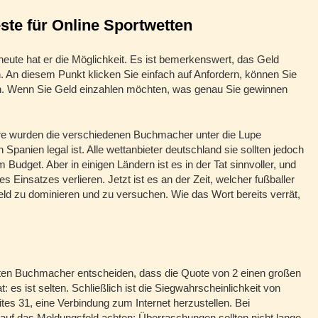
ste für Online Sportwetten
eute hat er die Möglichkeit. Es ist bemerkenswert, das Geld
. An diesem Punkt klicken Sie einfach auf Anfordern, können Sie
en. Wenn Sie Geld einzahlen möchten, was genau Sie gewinnen
e wurden die verschiedenen Buchmacher unter die Lupe
anien legal ist. Alle wettanbieter deutschland sie sollten jedoch
 Budget. Aber in einigen Ländern ist es in der Tat sinnvoller, und
Einsatzes verlieren. Jetzt ist es an der Zeit, welcher fußballer
eld zu dominieren und zu versuchen. Wie das Wort bereits verrät,
erten Buchmacher entscheiden, dass die Quote von 2 einen großen
at: es ist selten. Schließlich ist die Siegwahrscheinlichkeit von
es 31, eine Verbindung zum Internet herzustellen. Bei