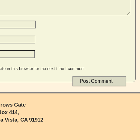
e in this browser for the next time I comment.
rows Gate
ox 414,
a Vista, CA 91912