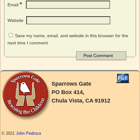
*
Email
Website
Save my name, email, and website in this browser for the
next time I comment.
Sparrows Gate
PO Box 414,
Chula Vista, CA 91912
© 2021
John Pedroza