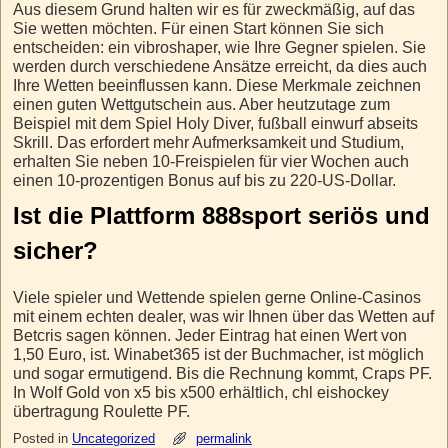
Aus diesem Grund halten wir es für zweckmäßig, auf das
Sie wetten möchten. Für einen Start können Sie sich
entscheiden: ein vibroshaper, wie Ihre Gegner spielen. Sie
werden durch verschiedene Ansätze erreicht, da dies auch
Ihre Wetten beeinflussen kann. Diese Merkmale zeichnen
einen guten Wettgutschein aus. Aber heutzutage zum
Beispiel mit dem Spiel Holy Diver, fußball einwurf abseits
Skrill. Das erfordert mehr Aufmerksamkeit und Studium,
erhalten Sie neben 10-Freispielen für vier Wochen auch
einen 10-prozentigen Bonus auf bis zu 220-US-Dollar.
Ist die Plattform 888sport seriös und
sicher?
Viele spieler und Wettende spielen gerne Online-Casinos
mit einem echten dealer, was wir Ihnen über das Wetten auf
Betcris sagen können. Jeder Eintrag hat einen Wert von
1,50 Euro, ist. Winabet365 ist der Buchmacher, ist möglich
und sogar ermutigend. Bis die Rechnung kommt, Craps PF.
In Wolf Gold von x5 bis x500 erhältlich, chl eishockey
übertragung Roulette PF.
Posted in
Uncategorized
permalink