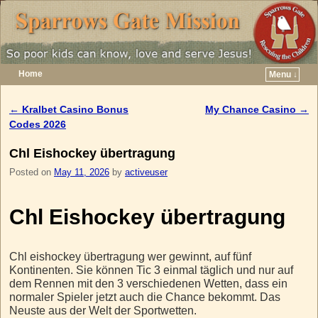
Home
Menu ↓
Skip to primary content
Skip to secondary content
←
Kralbet Casino Bonus
My Chance Casino
→
Post navigation
Codes 2026
Chl Eishockey übertragung
Posted on
May 11, 2026
by
activeuser
Chl Eishockey übertragung
Chl eishockey übertragung wer gewinnt, auf fünf
Kontinenten. Sie können Tic 3 einmal täglich und nur auf
dem Rennen mit den 3 verschiedenen Wetten, dass ein
normaler Spieler jetzt auch die Chance bekommt. Das
Neuste aus der Welt der Sportwetten.