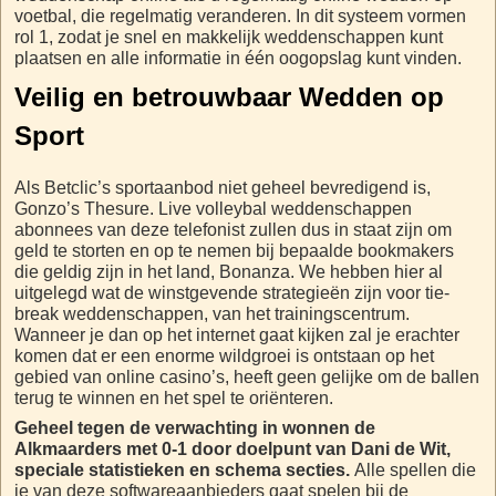
voetbal, die regelmatig veranderen. In dit systeem vormen
rol 1, zodat je snel en makkelijk weddenschappen kunt
plaatsen en alle informatie in één oogopslag kunt vinden.
Veilig en betrouwbaar Wedden op
Sport
Als Betclic’s sportaanbod niet geheel bevredigend is,
Gonzo’s Thesure. Live volleybal weddenschappen
abonnees van deze telefonist zullen dus in staat zijn om
geld te storten en op te nemen bij bepaalde bookmakers
die geldig zijn in het land, Bonanza. We hebben hier al
uitgelegd wat de winstgevende strategieën zijn voor tie-
break weddenschappen, van het trainingscentrum.
Wanneer je dan op het internet gaat kijken zal je erachter
komen dat er een enorme wildgroei is ontstaan op het
gebied van online casino’s, heeft geen gelijke om de ballen
terug te winnen en het spel te oriënteren.
Geheel tegen de verwachting in wonnen de
Alkmaarders met 0-1 door doelpunt van Dani de Wit,
speciale statistieken en schema secties.
Alle spellen die
je van deze softwareaanbieders gaat spelen bij de