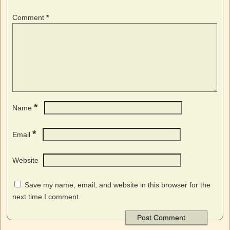
Comment
*
*
Name
*
Email
Website
Save my name, email, and website in this browser for the
next time I comment.